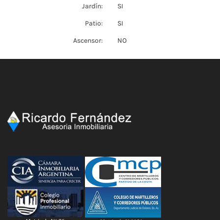
Jardín:
SI
Patio:
SI
Ascensor:
NO